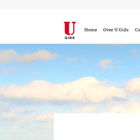
Home
Over U Gids
Co