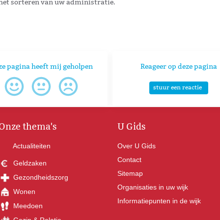
het sorteren van uw administratie.
ze pagina heeft mij geholpen
Reageer op deze pagina
stuur een reactie
Onze thema's
U Gids
Actualiteiten
Over U Gids
Contact
Geldzaken
Sitemap
Gezondheidszorg
Organisaties in uw wijk
Wonen
Informatiepunten in de wijk
Meedoen