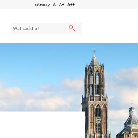
sitemap
A
A+
A++