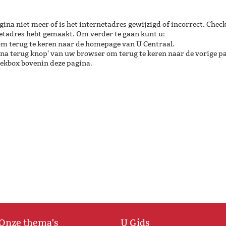
gina niet meer of is het internetadres gewijzigd of incorrect. Check
netadres hebt gemaakt. Om verder te gaan kunt u:
m terug te keren naar de homepage van U Centraal.
ina terug knop' van uw browser om terug te keren naar de vorige p
oekbox bovenin deze pagina.
Onze thema's
U Gids