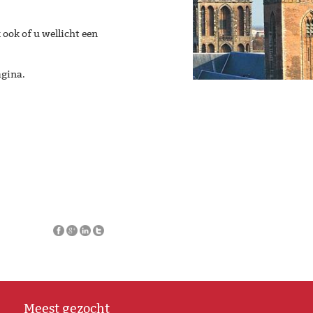
 ook of u wellicht een
agina.
Meest gezocht