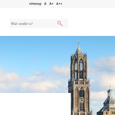
sitemap
A
A+
A++