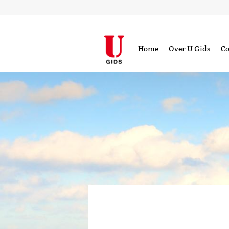
Home
Over U Gids
Co