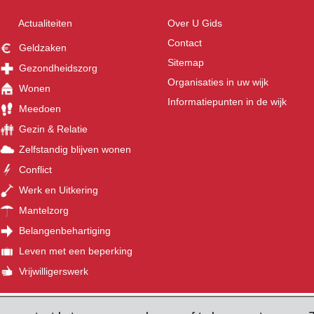
Actualiteiten
Over U Gids
Contact
Geldzaken
Sitemap
Gezondheidszorg
Organisaties in uw wijk
Wonen
Informatiepunten in de wijk
Meedoen
Gezin & Relatie
Zelfstandig blijven wonen
Conflict
Werk en Uitkering
Mantelzorg
Belangenbehartiging
Leven met een beperking
Vrijwilligerswerk
©
recht
Tel: 030 236 17 27
E-mail:
ugids@u-centraal.nl