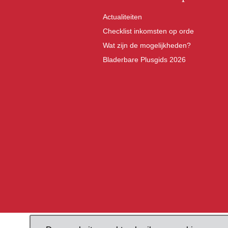
Actualiteiten
Checklist inkomsten op orde
Wat zijn de mogelijkheden?
Bladerbare Plusgids 2026
Pieterskerkhof 16, 3512 JR Ut