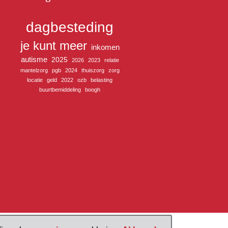
dagbesteding
je kunt meer
inkomen
autisme
2025
2026
2023
relatie
mantelzorg
pgb
2024
thuiszorg
zorg
locatie
geld
2022
ozb
belasting
buurtbemiddeling
boogh
 U Centraal 2026
Proclaimer
Privacy