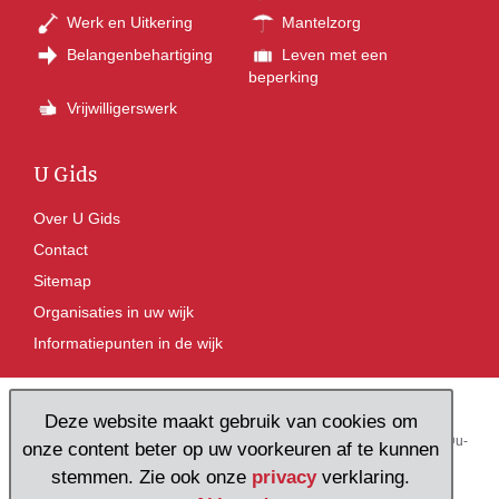
Werk en Uitkering
Mantelzorg
Belangenbehartiging
Leven met een
beperking
Vrijwilligerswerk
U Gids
Over U Gids
Contact
Sitemap
Organisaties in uw wijk
Informatiepunten in de wijk
Deze website maakt gebruik van cookies om
Pieterskerkhof 16, 3512 JR Utrecht
Tel: 030 236 17 27
E-mail:
ugids@u-
onze content beter op uw voorkeuren af te kunnen
centraal.nl
stemmen. Zie ook onze
privacy
verklaring.