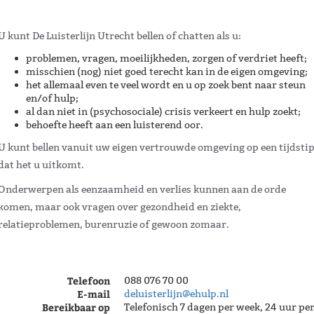
U kunt De Luisterlijn Utrecht bellen of chatten als u:
problemen, vragen, moeilijkheden, zorgen of verdriet heeft;
misschien (nog) niet goed terecht kan in de eigen omgeving;
het allemaal even te veel wordt en u op zoek bent naar steun
en/of hulp;
al dan niet in (psychosociale) crisis verkeert en hulp zoekt;
behoefte heeft aan een luisterend oor.
U kunt bellen vanuit uw eigen vertrouwde omgeving op een tijdsti
dat het u uitkomt.
Onderwerpen als eenzaamheid en verlies kunnen aan de orde
komen, maar ook vragen over gezondheid en ziekte,
relatieproblemen, burenruzie of gewoon zomaar.
Telefoon
088 076 70 00
E-mail
deluisterlijn@ehulp.nl
Bereikbaar op
Telefonisch 7 dagen per week, 24 uur pe