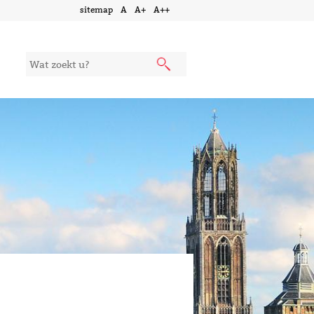
sitemap
A
A+
A++