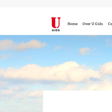
Home
Over U Gids
Co