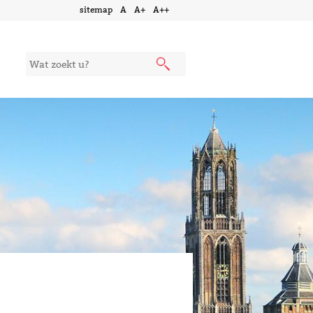
sitemap
A
A+
A++