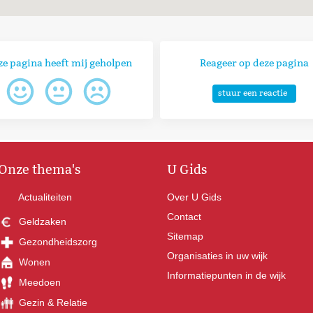
ze pagina heeft mij geholpen
Reageer op deze pagina
stuur een reactie
Onze thema's
U Gids
Actualiteiten
Over U Gids
Contact
Geldzaken
Sitemap
Gezondheidszorg
Organisaties in uw wijk
Wonen
Informatiepunten in de wijk
Meedoen
Gezin & Relatie