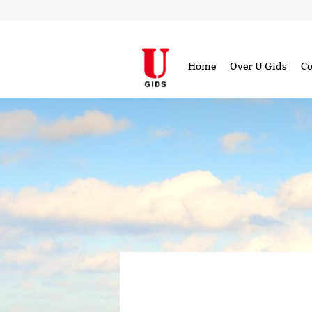
Home
Over U Gids
Co