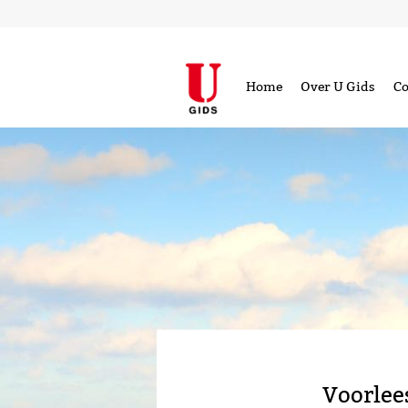
Home
Over U Gids
Co
Voorlee