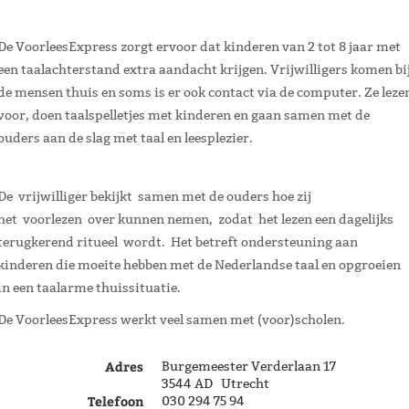
De VoorleesExpress zorgt ervoor dat kinderen van 2 tot 8 jaar met
een taalachterstand extra aandacht krijgen. Vrijwilligers komen bi
de mensen thuis en soms is er ook contact via de computer. Ze leze
voor, doen taalspelletjes met kinderen en gaan samen met de
ouders aan de slag met taal en leesplezier.
De vrijwilliger bekijkt samen met de ouders hoe zij
het voorlezen over kunnen nemen, zodat het lezen een dagelijks
terugkerend ritueel wordt. Het betreft ondersteuning aan
kinderen die moeite hebben met de Nederlandse taal en opgroeien
in een taalarme thuissituatie.
De VoorleesExpress werkt veel samen met (voor)scholen.
Adres
Burgemeester Verderlaan 17
3544 AD Utrecht
Telefoon
030 294 75 94