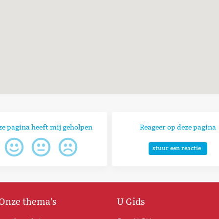
ze pagina heeft mij geholpen
Reageer op deze pagina
stuur een reactie
Onze thema's
U Gids