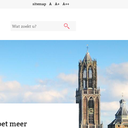
sitemap
A
A+
A++
oet meer