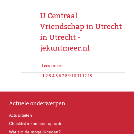
U Centraal
Vriendschap in Utrecht
in Utrecht -
jekuntmeer.nl
Lees meer
1
2
3
4
5
6
7
8
9
10
11
12
13
Actuele onderwerpen
Actualiteiten
Checklist inkomsten op orde
Wat zijn de mogelijkheden?