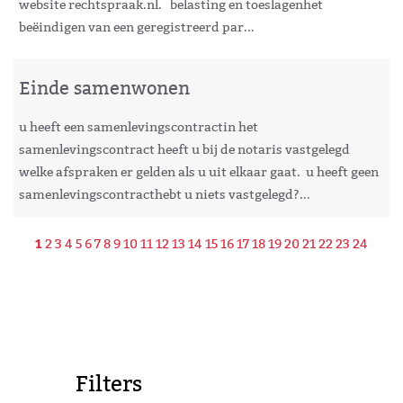
website rechtspraak.nl. belasting en toeslagenhet
beëindigen van een geregistreerd par...
Einde samenwonen
u heeft een samenlevingscontractin het
samenlevingscontract heeft u bij de notaris vastgelegd
welke afspraken er gelden als u uit elkaar gaat. u heeft geen
samenlevingscontracthebt u niets vastgelegd?...
1
2
3
4
5
6
7
8
9
10
11
12
13
14
15
16
17
18
19
20
21
22
23
24
Filters