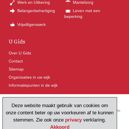
Werk en Uitkering
Mantelzorg
Belangenbehartiging
Leven met een
beperking
Vrijwilligerswerk
U Gids
Over U Gids
Contact
Sitemap
Organisaties in uw wijk
Informatiepunten in de wijk
Deze website maakt gebruik van cookies om
Pieterskerkhof 16, 3512 JR Utrecht
Tel: 030 236 17 27
E-mail:
ugids@u-
onze content beter op uw voorkeuren af te kunnen
centraal.nl
stemmen. Zie ook onze
privacy
verklaring.
Akkoord
© U Centraal 2026
Proclaimer
Privacy