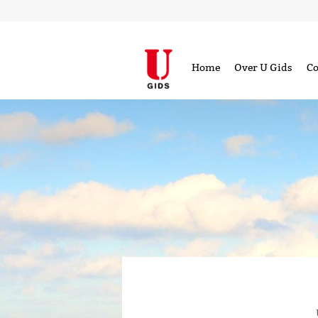
Home
Over U Gids
Co