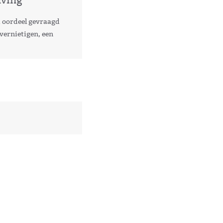
aving
d oordeel gevraagd
vernietigen, een