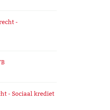
recht -
VB
t - Sociaal krediet